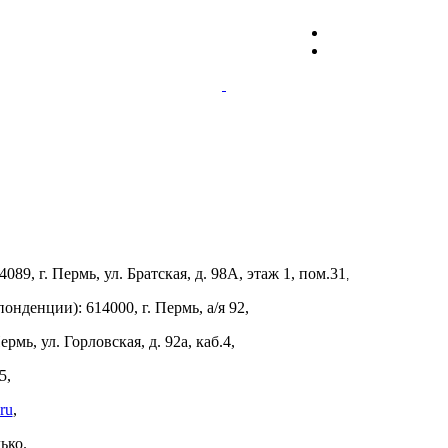
4089, г. Пермь, ул. Братская, д. 98А, этаж 1, пом.31
,
нденции): 614000, г. Пермь, а/я 92,
рмь, ул. Горловская, д. 92а, каб.4,
5,
ru
,
ько.