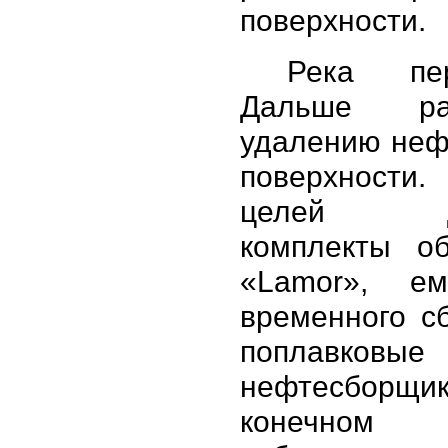
поверхности.
Река пер
Дальше р
удалению неф
поверхности
целей до
комплекты об
«Lamor», ем
временного с
поплавковые
нефтесбо
конечно