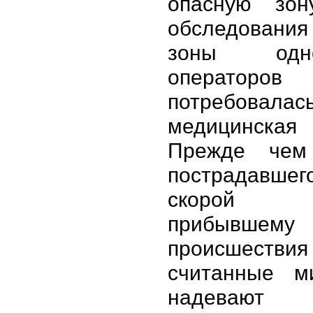
опасную зон
обследовани
зоны од
операторов
потребовала
медицинска
Прежде чем 
пострадавшег
скорой 
прибывшему
происше
считанные м
надевают