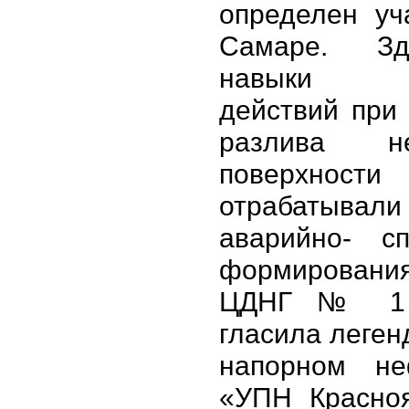
определен уч
Самаре. З
навыки со
действий при
разлива 
поверхно
отрабатывали
аварийно- сп
формирован
ЦДНГ № 1 
гласила леген
напорном не
«УПН Красноя