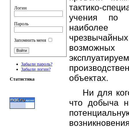
тактико-специ
Логин
учения по л
Пароль
наиболее
чрезвычайных
Запомнить меня
возмож
эксплуатируе
Забыли пароль?
производстве
Забыли логин?
объектах.
Статистика
Ни для ког
что добыча н
потенциальн
возникновени