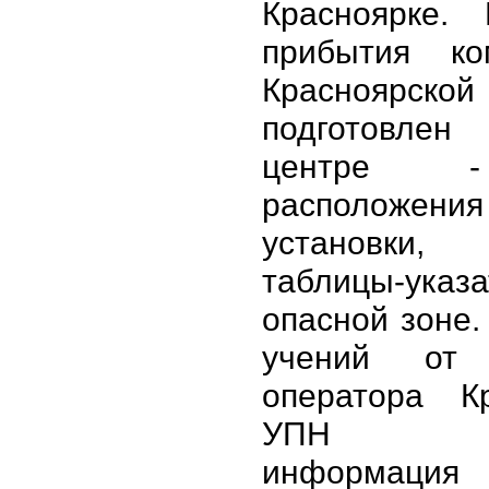
Красноярке.
прибытия ко
Красноярско
подготовле
центре 
расположени
установки
таблицы-ука
опасной зоне.
учений от 
оператора Кр
УПН по
информа