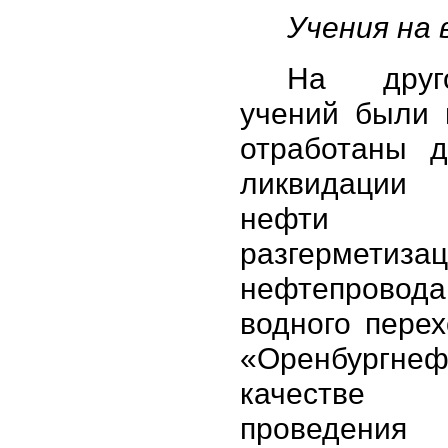
Учения на 
На друг
учений были 
отработаны д
ликвидаци
нефт
разгерметиза
нефтепровода
водного пере
«Оренбург
качеств
проведен