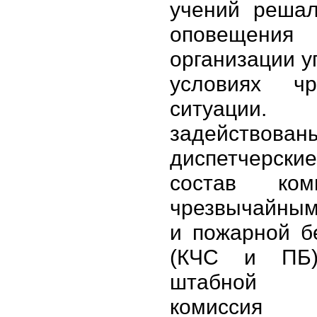
учений решал
оповещ
организации у
условиях чр
ситуаци
задействован
диспетчерски
состав ко
чрезвычайным
и пожарной б
(КЧС и ПБ
штабной т
комиссия в