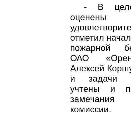
- В цел
оценен
удовлетвори
отметил начал
пожарной бе
ОАО «Оренб
Алексей Коршу
и задачи в
учтены и пр
замечани
комиссии.