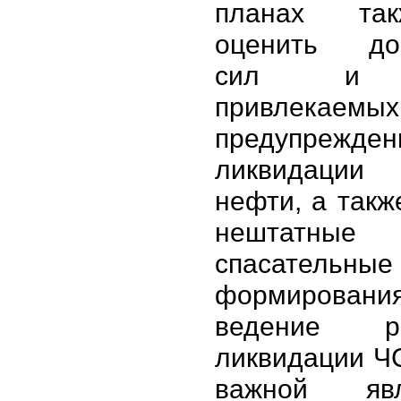
планах та
оценить дос
сил и с
привлекаемы
предупре
ликвидации
нефти, а такж
нештатные 
спасательные
формиров
ведение 
ликвидации Ч
важной яв