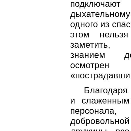
подклю
дыхательном
одного из спа
этом нельз
заметить,
знанием 
осмотрен
«пострадавши
Благодаря
и слаженным
персонала
добровольно