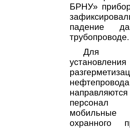
БРНУ» прибор
зафиксирова
падение д
трубопроводе.
Для т
установле
разгерметиза
нефтепровода
направляютс
персонал
мобильны
охранного пр