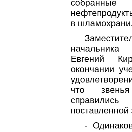
собранные
нефтепродукт
в шламохрани
Заместите
начальни
Евгений Ки
окончании уч
удовлетворен
что звень
справи
поставленной 
- Одинако