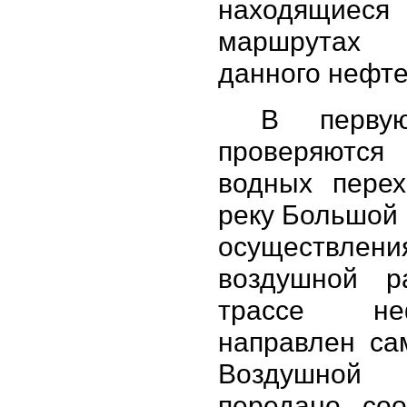
находящ
маршрутах
данного нефте
В перву
проверяютс
водных перех
реку Большой 
осуществлени
воздушной р
трассе неф
направлен са
Воздушной 
передано со