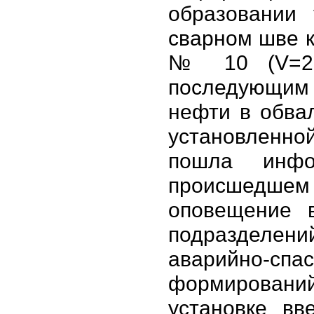
образовании
сварном шве 
№ 10 (V=2
последующим
нефти в обва
установлен
пошла инф
происше
оповещение в
подразделени
аварийно-спа
формиров
установке вв