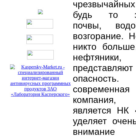
чрезвычайных
будь то за
почвы, вод
возгорание. Н
никто больше
нефтяни
представ
опасность
современная
компания,
является НК 
уделяет очен
внимание 