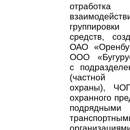
отработка
взаимодейств
группиров
средств, соз
ОАО «Оренбу
ООО «Бугуру
с подраздел
(частной 
охраны), ЧОП
охранного пре
подрядными
транспортным
организациям