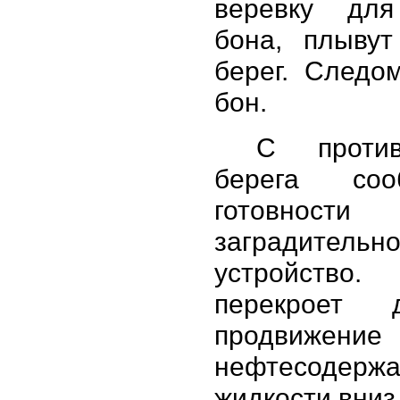
веревку для
бона, плывут
берег. Следо
бон.
С против
берега со
готовност
заградительн
устройст
перекроет д
продвижение
нефтесодерж
жидкости вниз 