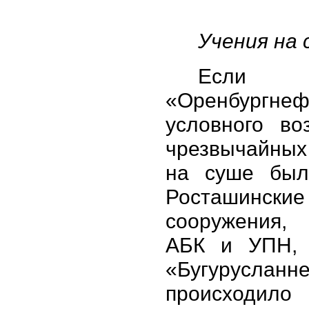
Учения на 
Если
«Оренбургнеф
условного во
чрезвычайны
на суше был
Росташински
сооружения,
АБК и УПН,
«Бугуруслан
происхо